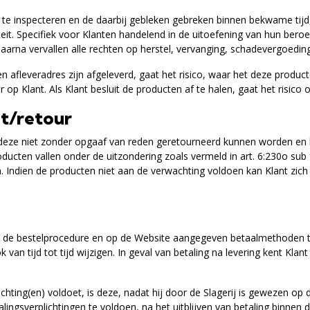
 te inspecteren en de daarbij gebleken gebreken binnen bekwame tijd, b
eit. Specifiek voor Klanten handelend in de uitoefening van hun beroep
arna vervallen alle rechten op herstel, vervanging, schadevergoeding
afleveradres zijn afgeleverd, gaat het risico, waar het deze producten
r op Klant. Als Klant besluit de producten af te halen, gaat het risico
ht/retour
at deze niet zonder opgaaf van reden geretourneerd kunnen worden en h
ducten vallen onder de uitzondering zoals vermeld in art. 6:230o sub
. Indien de producten niet aan de verwachting voldoen kan Klant zich 
in de bestelprocedure en op de Website aangegeven betaalmethoden te v
n tijd tot tijd wijzigen. In geval van betaling na levering kent Klan
plichting(en) voldoet, is deze, nadat hij door de Slagerij is gewezen op 
ingsverplichtingen te voldoen, na het uitblijven van betaling binnen