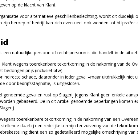
geven op de klacht van Klant.
ganisatie voor alternatieve geschillenbeslechting, wordt dit duidelijk
van zijn beroep of bedrijf kan zich eventueel ook wenden tot
https://ec
eid
ant een natuurlijke persoon of rechtspersoon is die handelt in de uitoef
ens Klant wegens toerekenbare tekortkoming in de nakoming van de O
bedongen prijs (inclusief btw).
or indirecte schade, daaronder in ieder geval –maar uitdrukkelijk niet
e door bedrijfsstagnatie, is uitgesloten.
ikel genoemde gevallen rust op Slagerij jegens Klant geen enkele aan
worden gebaseerd. De in dit Artikel genoemde beperkingen komen echt
lagerij.
nt wegens toerekenbare tekortkoming in de nakoming van een Overeenk
t, stellende daarbij een redelijke termijn ter zuivering van de tekortk
ngebrekestelling dient een zo gedetailleerd mogelijke omschrijving van 