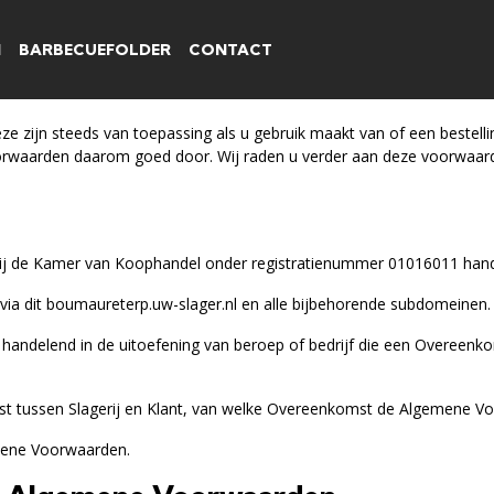
N
BARBECUEFOLDER
CONTACT
 zijn steeds van toepassing als u gebruik maakt van of een bestellin
orwaarden daarom goed door. Wij raden u verder aan deze voorwaarde
en bij de Kamer van Koophandel onder registratienummer 01016011 ha
via dit
boumaureterp.uw-slager.nl
en alle bijbehorende subdomeinen.
et handelend in de uitoefening van beroep of bedrijf die een Overeenk
t tussen Slagerij en Klant, van welke Overeenkomst de Algemene Vo
mene Voorwaarden.