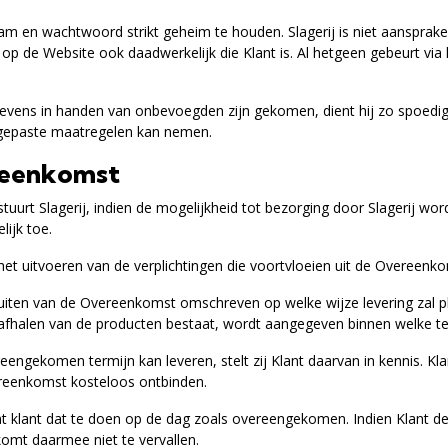
naam en wachtwoord strikt geheim te houden. Slagerij is niet aansprak
op de Website ook daadwerkelijk die Klant is. Al hetgeen gebeurt via 
egevens in handen van onbevoegden zijn gekomen, dient hij zo spoedig
ij gepaste maatregelen kan nemen.
ereenkomst
, stuurt Slagerij, indien de mogelijkheid tot bezorging door Slagerij
lijk toe.
j het uitvoeren van de verplichtingen die voortvloeien uit de Overeenk
 sluiten van de Overeenkomst omschreven op welke wijze levering zal 
t afhalen van de producten bestaat, wordt aangegeven binnen welke 
ereengekomen termijn kan leveren, stelt zij Klant daarvan in kennis. K
ereenkomst kosteloos ontbinden.
ent klant dat te doen op de dag zoals overeengekomen. Indien Klant de
komt daarmee niet te vervallen.