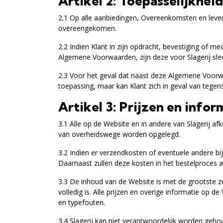
Artikel 2: Toepasselijkh
2.1 Op alle aanbiedingen, Overeenkomsten en leverin
overeengekomen.
2.2 Indien Klant in zijn opdracht, bevestiging of
Algemene Voorwaarden, zijn deze voor Slagerij slecht
2.3 Voor het geval dat naast deze Algemene Voorw
toepassing, maar kan Klant zich in geval van tegen
Artikel 3: Prijzen en infor
3.1 Alle op de Website en in andere van Slagerij af
van overheidswege worden opgelegd.
3.2 Indien er verzendkosten of eventuele andere bi
Daarnaast zullen deze kosten in het bestelproces
3.3 De inhoud van de Website is met de grootste zor
volledig is. Alle prijzen en overige informatie op
en typefouten.
3.4 Slagerij kan niet verantwoordelijk worden geho