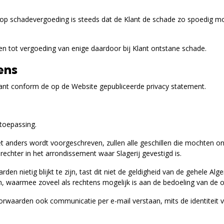
op schadevergoeding is steeds dat de Klant de schade zo spoedig moge
den tot vergoeding van enige daardoor bij Klant ontstane schade.
ens
ant conform de op de Website gepubliceerde privacy statement.
toepassing.
et anders wordt voorgeschreven, zullen alle geschillen die mochten 
hter in het arrondissement waar Slagerij gevestigd is.
en nietig blijkt te zijn, tast dit niet de geldigheid van de gehele Al
en, waarmee zoveel als rechtens mogelijk is aan de bedoeling van de 
oorwaarden ook communicatie per e-mail verstaan, mits de identiteit v