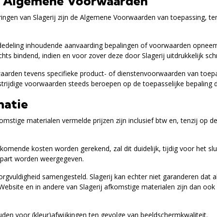
eid Algemene Voorwaarden
gen van Slagerij zijn de Algemene Voorwaarden van toepassing, tenzij 
 mededeling inhoudende aanvaarding bepalingen of voorwaarden opneem
s bindend, indien en voor zover deze door Slagerij uitdrukkelijk schri
aarden tevens specifieke product- of dienstenvoorwaarden van toepas
strijdige voorwaarden steeds beroepen op de toepasselijke bepaling 
matie
komstige materialen vermelde prijzen zijn inclusief btw en, tenzij op
jkomende kosten worden gerekend, zal dit duidelijk, tijdig voor het 
 apart worden weergegeven.
gvuldigheid samengesteld. Slagerij kan echter niet garanderen dat alle
 de Website en in andere van Slagerij afkomstige materialen zijn dan
uden voor (kleur)afwijkingen ten gevolge van beeldschermkwaliteit.