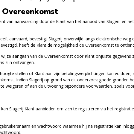
ng Overeenkomst
 van aanvaarding door de Klant van het aanbod van Slagerij en het v
heeft aanvaard, bevestigt Slagerij onverwijld langs elektronische we
bevestigd, heeft de Klant de mogelijkheid de Overeenkomst te ontbin
ere wijze aangaan van de Overeenkomst door Klant onjuiste gegevens zi
ns zijn ontvangen.
e hoogte stellen of Klant aan zijn betalingsverplichtingen kan voldoen,
komst. Indien Slagerij op grond van dit onderzoek goede gronden he
te weigeren of aan de uitvoering bijzondere voorwaarden, zoals vooru
an Slagerij Klant aanbieden om zich te registreren via het registra
n gebruikersnaam en wachtwoord waarmee hij na registratie kan inlogge
wachtwoord.