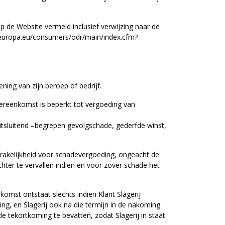
 op de Website vermeld inclusief verwijzing naar de
.europa.eu/consumers/odr/main/index.cfm?
ening van zijn beroep of bedrijf.
vereenkomst is beperkt tot vergoeding van
 uitsluitend –begrepen gevolgschade, gederfde winst,
sprakelijkheid voor schadevergoeding, ongeacht de
er te vervallen indien en voor zover schade het
omst ontstaat slechts indien Klant Slagerij
oming, en Slagerij ook na die termijn in de nakoming
de tekortkoming te bevatten, zodat Slagerij in staat