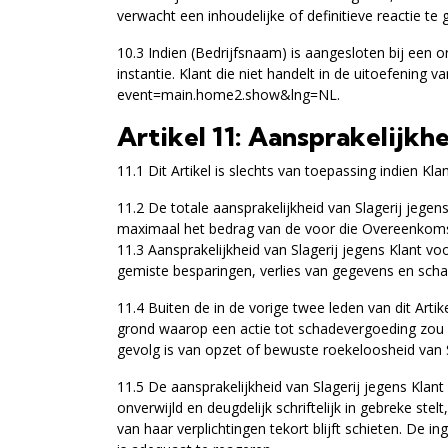
verwacht een inhoudelijke of definitieve reactie te 
10.3 Indien (Bedrijfsnaam) is aangesloten bij een or
instantie. Klant die niet handelt in de uitoefening 
event=main.home2.show&lng=NL
.
Artikel 11: Aansprakelijkh
11.1 Dit Artikel is slechts van toepassing indien Kl
11.2 De totale aansprakelijkheid van Slagerij jeg
maximaal het bedrag van de voor die Overeenkomst 
11.3 Aansprakelijkheid van Slagerij jegens Klant vo
gemiste besparingen, verlies van gegevens en schad
11.4 Buiten de in de vorige twee leden van dit Art
grond waarop een actie tot schadevergoeding zou 
gevolg is van opzet of bewuste roekeloosheid van S
11.5 De aansprakelijkheid van Slagerij jegens Kla
onverwijld en deugdelijk schriftelijk in gebreke stel
van haar verplichtingen tekort blijft schieten. De i