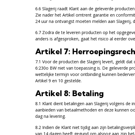
6.6 Slagerij raadt Klant aan de geleverde producten
Zie nader het Artikel omtrent garantie en conformit
24 uur na ontvangst moeten melden aan Slagerij, da
6.7 Zodra de te leveren producten op het opgegeven 
anders is afgesproken, gaat het risico al eerder ove
Artikel 7: Herroepingsrec
7.1 Voor de producten die Slagerij levert, geldt d
6:230o BW niet van toepassing is. De geleverde pro
wettelijke termijn voor ontbinding kunnen bederven
Artikel 9 en 10 gestelde.
Artikel 8: Betaling
8.1 Klant dient betalingen aan Slagerij volgens de 
aanbieden van betaalmethoden en deze kunnen ook va
dag na levering.
8.2 Indien de Klant niet tijdig aan zijn betalingsver
van 14 dagen heeft gegund om alsnog aan zijn betal