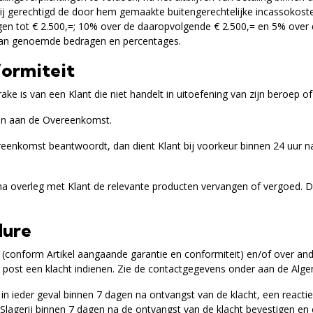
erij gerechtigd de door hem gemaakte buitengerechtelijke incassokost
n tot € 2.500,=; 10% over de daaropvolgende € 2.500,= en 5% over
n van genoemde bedragen en percentages.
formiteit
rake is van een Klant die niet handelt in uitoefening van zijn beroep of 
doen aan de Overeenkomst.
reenkomst beantwoordt, dan dient Klant bij voorkeur binnen 24 uur nad
 na overleg met Klant de relevante producten vervangen of vergoed. D
dure
t (conform Artikel aangaande garantie en conformiteit) en/of over and
f per post een klacht indienen. Zie de contactgegevens onder aan de A
in ieder geval binnen 7 dagen na ontvangst van de klacht, een reactie 
al Slagerij binnen 7 dagen na de ontvangst van de klacht bevestigen en