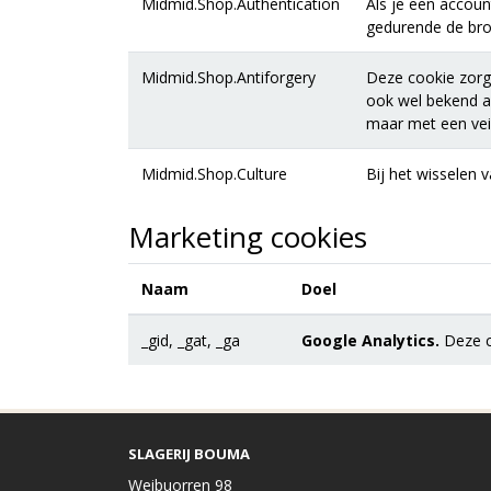
Midmid.Shop.Authentication
Als je een accoun
gedurende de brow
Midmid.Shop.Antiforgery
Deze cookie zorgt
ook wel bekend al
maar met een veil
Midmid.Shop.Culture
Bij het wisselen 
Marketing cookies
Naam
Doel
_gid, _gat, _ga
Google Analytics.
Deze co
SLAGERIJ BOUMA
Weibuorren 98