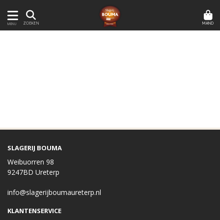
MAND
ZOEKEN
MENU
SLAGERIJ BOUMA
Weibuorren 98
9247BD Ureterp
info@slagerijboumaureterp.nl
KLANTENSERVICE