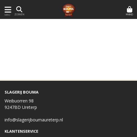
MAND
ZOEKEN
MENU
SLAGERIJ BOUMA
Weibuorren 98
9247BD Ureterp
info@slagerijboumaureterp.nl
KLANTENSERVICE