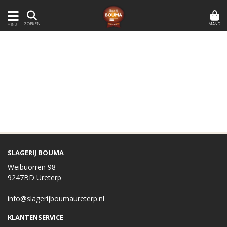
MAND
ZOEKEN
MENU
SLAGERIJ BOUMA
Weibuorren 98
9247BD Ureterp
info@slagerijboumaureterp.nl
KLANTENSERVICE